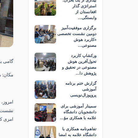
بیداری از یک بحران:
استراتژی گذار
افغانستان از
وابستگی...
برگزاری موفقیت‌آمیز
دومین نشست تخصصی
«کاربرد هوش
مصنوعی...
ورکشاپ کاربرد
گامی ب
تحول‌آفرین هوش
مصنوعی در تحقیق و
پژوهش دا...
مکان: 
گزارش ختم برنامه
آموزشی
پروپوزال‌نویسی
امروز،
سمینار آموزشی برای
نشست تخ
دانشجویان دانشگاه
علامه با همکاری مؤ...
امری که
تفاهم‌نامه همکاری با
دانشگاه علامه به امضا