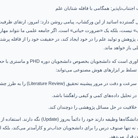
جتناب‌ناپذیر: همگامی با قافله شتابان علم
 گسترده اساتید از این ورکشاپ، پیامی روشن دارد: امروز، ارتقای ظرف
» نیست، بلکه یک «ضرورت حیاتی» است. اگر جامعه علمی ما نتواند مهار
پژوهش و تولید علم را در خود ایجاد کند، در حقیقت خود را از قافله پر
لی باز خواهد ماند
.
داوری است که دانشجویان بخصوص دانشجویان دوره
PHD
و ماستری با حجم
تسلط بر ابزارهای هوش مصنوعی می‌تواند
:
سرعت و دقت در مرور پیشینه تحقیق
(Literature Review)
را به طرز چش
در تحلیل داده‌های کمی و کیفی راهگشا باشد
.
خلاقیت در حل مسائل پژوهشی را دوچندان کند
.
انشگاه‌ها وظیفه دارند خود را دائماً به‌روز
(Update)
نگه دارند. استفاده ا
نه تنها صنوف درس را برای دانشجویان جذاب‌تر و کارآمدتر می‌کند، بلکه 
ن قرار می‌دهد
.