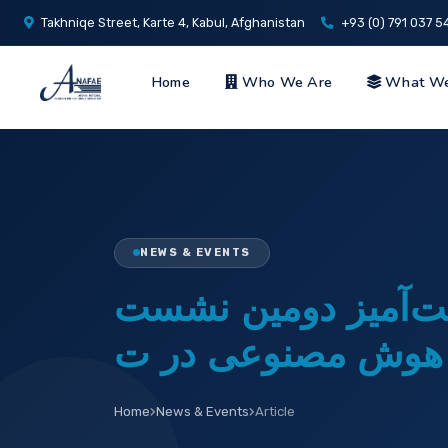
Takhniqe Street, Karte 4, Kabul, Afghanistan
+93 (0) 791 037 5
Home
Who We Are
What W
NEWS & EVENTS
ت‌آمیز دومین نشست
Home
News & Events
Article