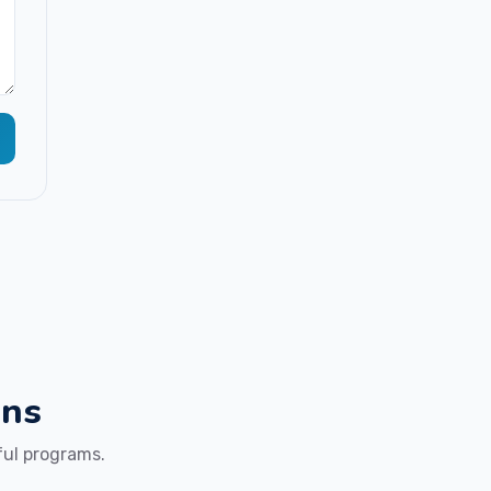
ons
ful programs.